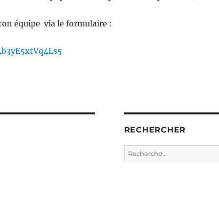
ton équipe via le formulaire :
4b3yE5xtVq4Ls5
RECHERCHER
Recherche
pour :