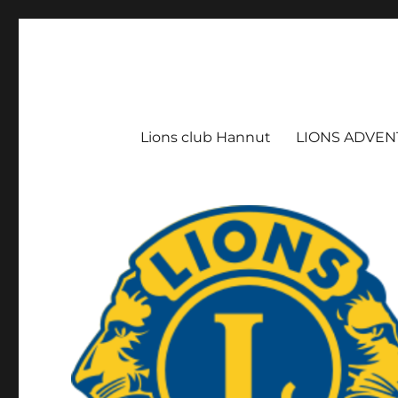
Lions Club Hannut
We serve !
Lions club Hannut
LIONS ADVEN